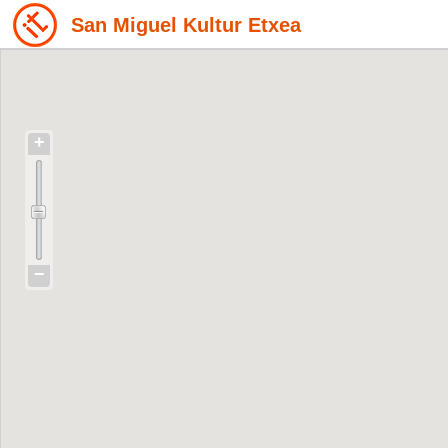
San Miguel Kultur Etxea
+
−