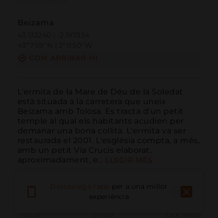
Beizama
43.133240 | -2.197334
43º7'59''N | 2º11'50''W
COM ARRIBAR-HI
L'ermita de la Mare de Déu de la Soledat 
està situada a la carretera que uneix 
Beizama amb Tolosa. Es tracta d'un petit 
temple al qual els habitants acudien per 
demanar una bona collita. L'ermita va ser 
restaurada el 2001. L'església compta, a més, 
amb un petit Via Crucis elaborat, 
aproximadament, e...
LLEGIR MÉS
Descarrega l'app
per a una millor
experiència
Trucar
Email
Lloc Web