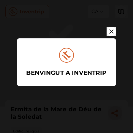
CA
BENVINGUT A INVENTRIP
Ermita de la Mare de Déu de
la Soledat
Edifici religiós