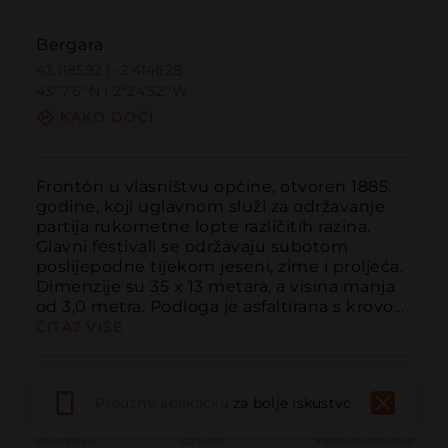
Bergara
43.118592 | -2.414628
43º7'6''N | 2º24'52''W
KAKO DOĆI
Frontón u vlasništvu općine, otvoren 1885. 
godine, koji uglavnom služi za održavanje 
partija rukometne lopte različitih razina. 
Glavni festivali se održavaju subotom 
poslijepodne tijekom jeseni, zime i proljeća. 
Dimenzije su 35 x 13 metara, a visina manja 
od 3,0 metra. Podloga je asfaltirana s krovo...
ČITAJ VIŠE
Preuzmi aplikaciju
za bolje iskustvo
Pozvati
Email
Web stranica