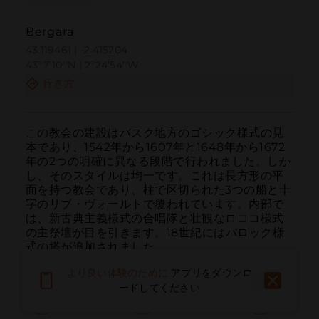
Bergara
43.119461 | -2.415204
43º7'10''N | 2º24'54''W
行き方
この教会の建設はバスク地方のゴシック様式の見
本であり、1542年から1607年と1648年から1672
年の2つの明確に異なる段階で行われました。しか
し、そのスタイルは均一です。これは長方形の平
面を持つ教会であり、柱で区切られた3つの船と十
字のリブ・ヴォールトで覆われています。内部で
は、新古典主義様式の合唱隊と壮観なロココ様式
の主祭壇が目を引きます。18世紀にはバロック様
式の塔が追加されました。
より良い体験のために
アプリをダウンロ
ードしてください