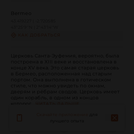
Bermeo
43.419227 | -2.720585
43º25'9''N | 2º43'14''W
КАК ДОБРАТЬСЯ
Церковь Санта-Эуфемия, вероятно, была 
построена в XIII веке и восстановлена в 
конце XV века. Это самая старая церковь 
в Бермео, расположенная над старым 
портом. Она выполнена в готическом 
стиле, что можно увидеть по окнам, 
дверям и рёбрам сводов. Церковь имеет 
один корабль, в одном из концов 
которог...
ЧИТАТЬ ДАЛЬШЕ
Скачайте приложение
для
лучшего опыта