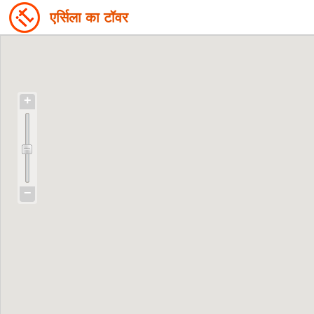
एर्सिला का टॉवर
+
−