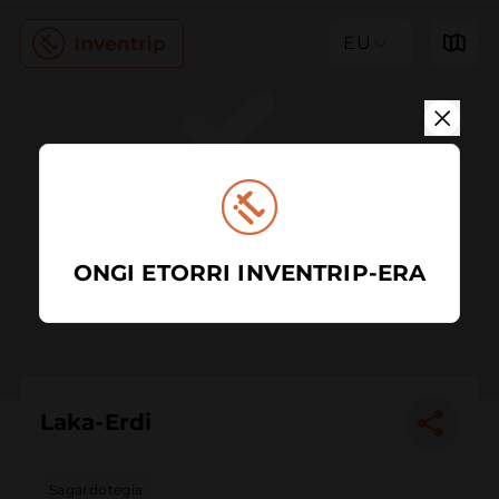
EU
ONGI ETORRI INVENTRIP-ERA
Laka-Erdi
Sagardotegia