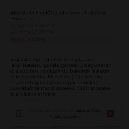
Alto de Millioi (Ctra. Markina - Lekeitio)
Berriatua
43.316667 | -2.466667
43º19'0''N | 2º28'0''W
NOLA IRITSI
Sagardotegi honek ostiral gauean, 
larunbatean, igande goizean, jaiegunetan 
eta zubitan irekitzen du bakarrik (astean 
zehar aurretiaz hitzartuta), eta bertan, 
sagardotegiko menuaz gain, euskal 
sukaldaritza tradizionaleko hainbat plater 
eta oilasko errea (e
Deskargatu aplikazioa
esperientzia
hobea izateko
Deitu
E-posta
Webgunea