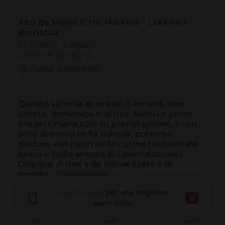
Alto de Millioi (Ctra. Markina - Lekeitio)
Berriatua
43.316667 | -2.466667
43º19'0''N | 2º28'0''W
COME ARRIVARE
Questo sidreria apre solo il venerdì sera, 
sabato, domenica mattina, festivi e ponti 
(tra settimana solo su prenotazione), e qui, 
oltre al menu della sidreria, potremo 
gustare vari piatti della cucina tradizionale 
basca e pollo arrosto (su prenotazione). 
Dispone di due sale climatizzate e la 
possibi...
LEGGI DI PIÙ
Scarica l'app
per una migliore
esperienza