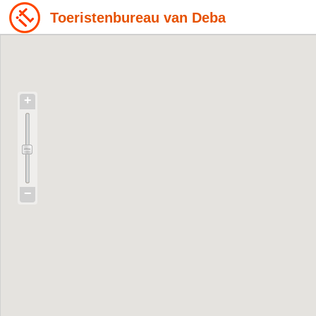
Toeristenbureau van Deba
+
−