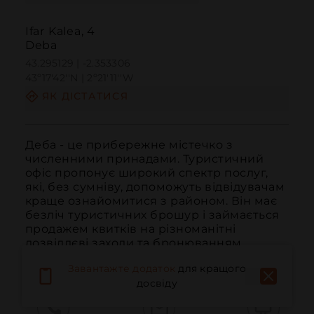
Ifar Kalea, 4
Deba
43.295129 | -2.353306
43º17'42''N | 2º21'11''W
ЯК ДІСТАТИСЯ
Деба - це прибережне містечко з 
численними принадами. Туристичний 
офіс пропонує широкий спектр послуг, 
які, без сумніву, допоможуть відвідувачам 
краще ознайомитися з районом. Він має 
безліч туристичних брошур і займається 
продажем квитків на різноманітні 
дозвіллєві заходи та бронюванням 
готелів. Так...
ЧИТАТИ ДАЛІ
Завантажте додаток
для кращого
досвіду