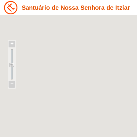
Santuário de Nossa Senhora de Itziar
+
−