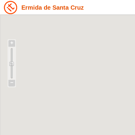
Ermida de Santa Cruz
+
−