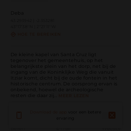
Deba
43.293942 | -2.353281
43º17'38''N | 2º21'11''W
HOE TE BEREIKEN
De kleine kapel van Santa Cruz ligt 
tegenover het gemeentehuis, op het 
belangrijkste plein van het dorp, net bij de 
ingang van de Koninklijke Weg die vanuit 
Itziar komt, dicht bij de oude fontein in het 
historische centrum. De oorsprong ervan is 
onbekend, hoewel de archeologische 
resten die daar zij...
MEER LEZEN
Download de app
voor een betere
ervaring
Bellen
E-mail
Website