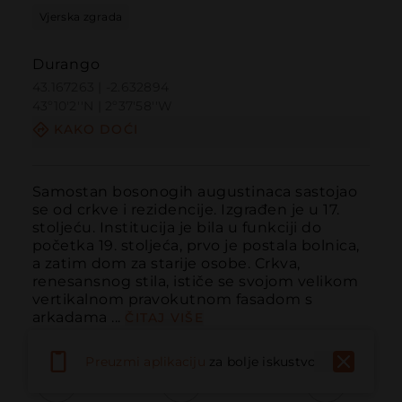
Vjerska zgrada
Durango
43.167263 | -2.632894
43º10'2''N | 2º37'58''W
KAKO DOĆI
Samostan bosonogih augustinaca sastojao 
se od crkve i rezidencije. Izgrađen je u 17. 
stoljeću. Institucija je bila u funkciji do 
početka 19. stoljeća, prvo je postala bolnica, 
a zatim dom za starije osobe. Crkva, 
renesansnog stila, ističe se svojom velikom 
vertikalnom pravokutnom fasadom s 
arkadama ...
ČITAJ VIŠE
Preuzmi aplikaciju
za bolje iskustvo