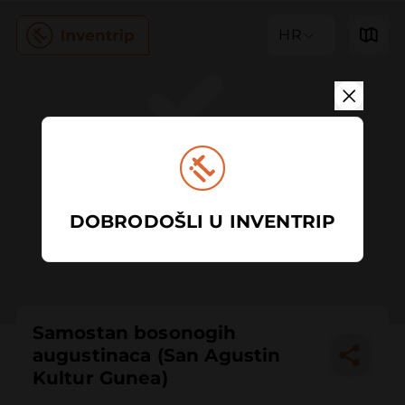
HR
DOBRODOŠLI U INVENTRIP
Samostan bosonogih
augustinaca (San Agustin
Kultur Gunea)