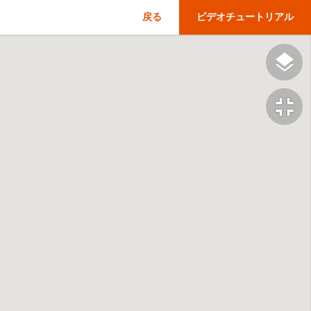
戻る
ビデオチュートリアル
fullscreen_exit