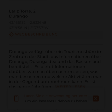
Lariz Torre, 2
Durango
43.166132 | -2.632648
43º9'58''N | 2º37'57''W
WEGBESCHREIBUNG
Durango verfügt über ein Tourismusbüro im 
Zentrum der Stadt, das Informationen über 
Durango, Durangaldea und das Baskenland 
bereitstellt. Es bietet Informationen 
darüber, wo man übernachten, essen, was 
man besuchen und welche Aktivitäten man 
in der Gegend unternehmen kann. Es ist 
das ganze Jahr über...
WEITER LESEN
Laden Sie die Anwendung herunter,
um ein besseres Erlebnis zu haben