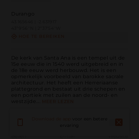
Durango
43.165646 | -2.631917
43º9'56''N | 2º37'54''W
HOE TE BEREIKEN
De kerk van Santa Ana is een tempel uit de 
15e eeuw die in 1540 werd uitgebreid en in 
de 18e eeuw werd herbouwd. Het is een 
opmerkelijk voorbeeld van barokke sacrale 
architectuur. Het heeft een Herreriaanse 
plattegrond en bestaat uit drie schepen en 
een portiek met zuilen aan de noord- en 
westzijde....
MEER LEZEN
Download de app
voor een betere
ervaring
Bellen
E-mail
Website