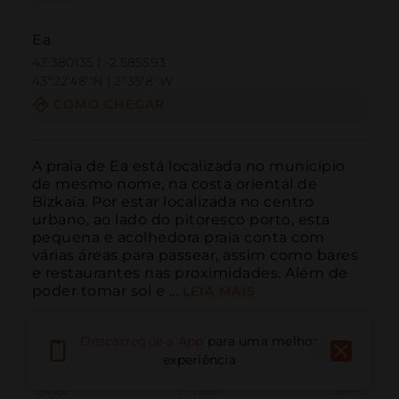
Ea
43.380135 | -2.585593
43º22'48''N | 2º35'8''W
COMO CHEGAR
A praia de Ea está localizada no município 
de mesmo nome, na costa oriental de 
Bizkaia. Por estar localizada no centro 
urbano, ao lado do pitoresco porto, esta 
pequena e acolhedora praia conta com 
várias áreas para passear, assim como bares 
e restaurantes nas proximidades. Além de 
poder tomar sol e ...
LEIA MAIS
Descarregue a App
para uma melhor
experiência
Ligar
E-mail
Site