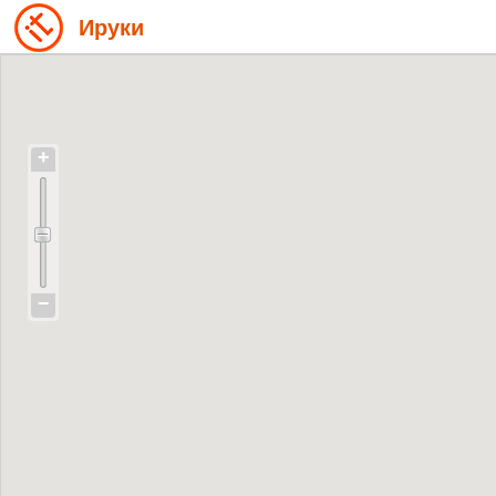
Ируки
+
−