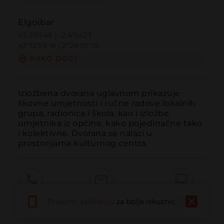
Elgoibar
43.215548 | -2.415423
43º12'55''N | 2º24'55''W
KAKO DOĆI
Izložbena dvorana uglavnom prikazuje 
likovne umjetnosti i ručne radove lokalnih 
grupa, radionica i škola, kao i izložbe 
umjetnika iz općine, kako pojedinačne tako 
i kolektivne. Dvorana se nalazi u 
prostorijama kulturnog centra.
Pozvati
Email
Web stranica
Preuzmi aplikaciju
za bolje iskustvo