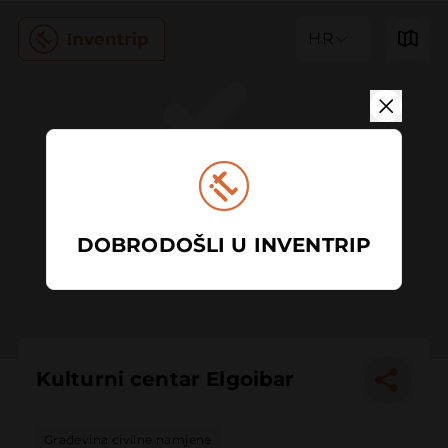
HR
DOBRODOŠLI U INVENTRIP
Kulturni centar Elgoibar
Građevina civilne namjene