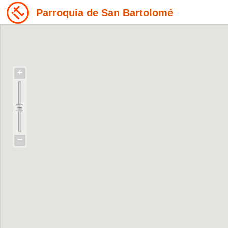
Parroquia de San Bartolomé
+
−