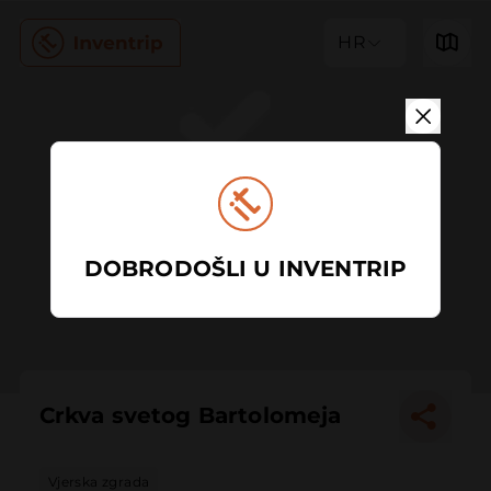
HR
DOBRODOŠLI U INVENTRIP
Crkva svetog Bartolomeja
Vjerska zgrada