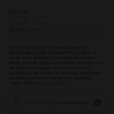
Elgoibar
43.214238 | -2.416749
43º12'51''N | 2º25'0''W
KAKO DOĆI
Crkva Elgoibar, iz 17. stoljeća, djelo je 
arhitekata Longa, Larraza i Ibero koji su u 
ovom radu pokazali utjecaje eskurijalne 
škole, koja se uklapa u baroknu arhitekturu. 
Međutim, u drugim elementima crkve 
primjećuju se druge tendencije: klasicizam 
na glavnom oltaru. Na njemu možemo 
vidjeti sliku za...
ČITAJ VIŠE
Preuzmi aplikaciju
za bolje iskustvo
Pozvati
Email
Web stranica