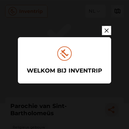
NL
WELKOM BIJ INVENTRIP
Parochie van Sint-
Bartholomeüs
Religieus gebouw