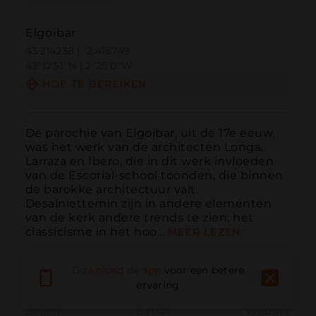
Elgoibar
43.214238 | -2.416749
43º12'51''N | 2º25'0''W
HOE TE BEREIKEN
De parochie van Elgoibar, uit de 17e eeuw, 
was het werk van de architecten Longa, 
Larraza en Ibero, die in dit werk invloeden 
van de Escorial-school toonden, die binnen 
de barokke architectuur valt. 
Desalniettemin zijn in andere elementen 
van de kerk andere trends te zien: het 
classicisme in het hoo...
MEER LEZEN
Download de app
voor een betere
ervaring
Bellen
E-mail
Website