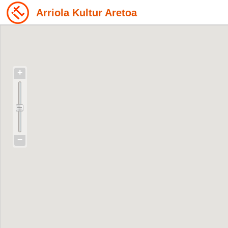
Arriola Kultur Aretoa
+
−