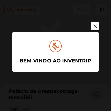
PT
BEM-VINDO AO INVENTRIP
Palácio de Arespakotxaga-
Mendibil
Edifício civil