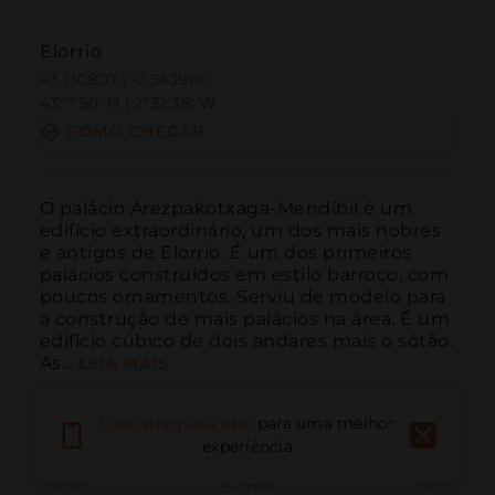
Elorrio
43.130807 | -2.543960
43º7'50''N | 2º32'38''W
COMO CHEGAR
O palácio Arezpakotxaga-Mendibil é um 
edifício extraordinário, um dos mais nobres 
e antigos de Elorrio. É um dos primeiros 
palácios construídos em estilo barroco, com 
poucos ornamentos. Serviu de modelo para 
a construção de mais palácios na área. É um 
edifício cúbico de dois andares mais o sótão. 
As...
LEIA MAIS
Descarregue a App
para uma melhor
experiência
Ligar
E-mail
Site