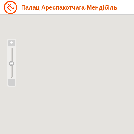
Палац Ареспакотчага-Мендібіль
+
−