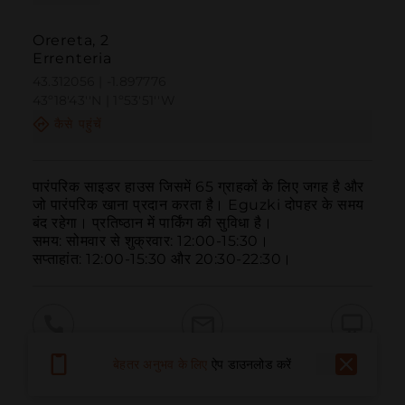
Orereta, 2
Errenteria
43.312056 | -1.897776
43º18'43''N | 1º53'51''W
कैसे पहुंचें
पारंपरिक साइडर हाउस जिसमें 65 ग्राहकों के लिए जगह है और 
जो पारंपरिक खाना प्रदान करता है। Eguzki दोपहर के समय 
बंद रहेगा। प्रतिष्ठान में पार्किंग की सुविधा है।

समय: सोमवार से शुक्रवार: 12:00-15:30।

सप्ताहांत: 12:00-15:30 और 20:30-22:30।
बुलाना
ईमेल
वेबसाइट
बेहतर अनुभव के लिए
ऐप डाउनलोड करें