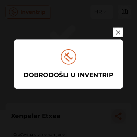
HR
DOBRODOŠLI U INVENTRIP
Xenpelar Etxea
Građevina civilne namjene