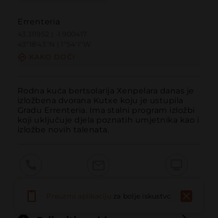
Errenteria
43.311952 | -1.900417
43º18'43''N | 1º54'1''W
KAKO DOĆI
Rodna kuća bertsolarija Xenpelara danas je 
izložbena dvorana Kutxe koju je ustupila 
Gradu Errenteria. Ima stalni program izložbi 
koji uključuje djela poznatih umjetnika kao i 
izložbe novih talenata.
Pozvati
Email
Web stranica
Preuzmi aplikaciju
za bolje iskustvo