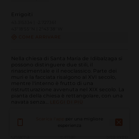
Errigoiti
43.315334 | -2.727361
43º18'55''N | 2º43'38''W
COME ARRIVARE
Nella chiesa di Santa María de Idibalzaga si 
possono distinguere due stili, il 
rinascimentale e il neoclassico. Parte dei 
muri e la facciata risalgono al XVI secolo, 
mentre l'interno è frutto di una 
ristrutturazione avvenuta nel XIX secolo. La 
pianta della chiesa è rettangolare, con una 
navata senza...
LEGGI DI PIÙ
Scarica l'app
per una migliore
esperienza
Chiama
E-mail
Sito Web