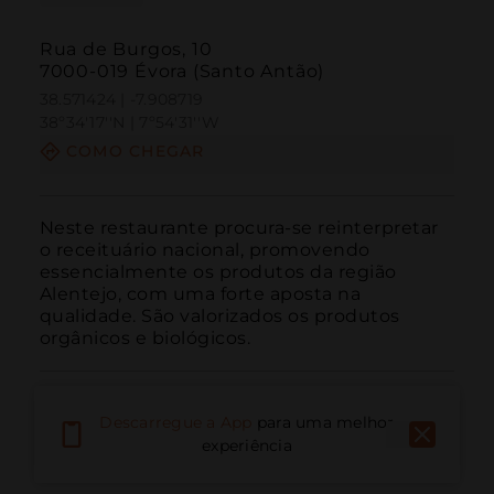
Rua de Burgos, 10
7000-019 Évora (Santo Antão)
38.571424 | -7.908719
38º34'17''N | 7º54'31''W
COMO CHEGAR
Neste restaurante procura-se reinterpretar 
o receituário nacional, promovendo 
essencialmente os produtos da região 
Alentejo, com uma forte aposta na 
qualidade. São valorizados os produtos 
orgânicos e biológicos.
Descarregue a App
para uma melhor
experiência
Ligar
E-mail
Site