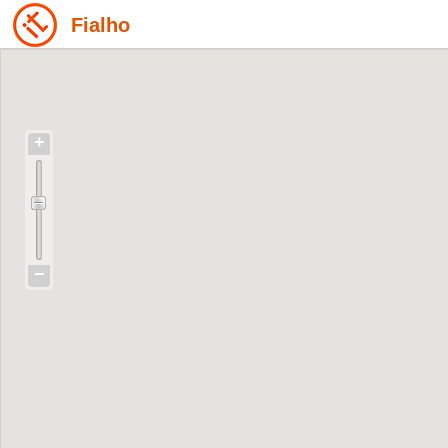
Fialho
+
−