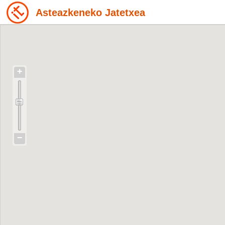
Asteazkeneko Jatetxea
+
−