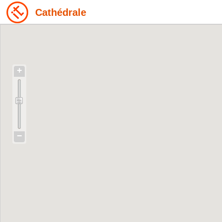
Cathédrale
+
−