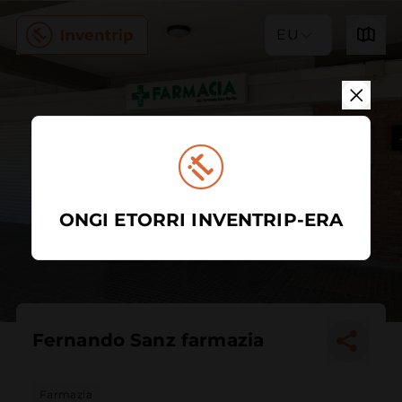
EU
ONGI ETORRI INVENTRIP-ERA
Fernando Sanz farmazia
Farmazia