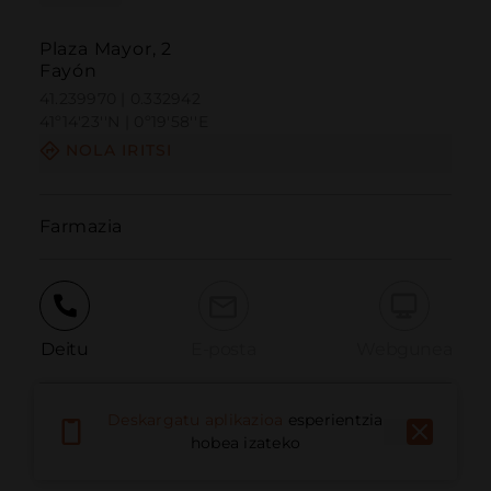
Plaza Mayor, 2
Fayón
41.239970 | 0.332942
41º14'23''N | 0º19'58''E
NOLA IRITSI
Farmazia
Deitu
E-posta
Webgunea
Deskargatu aplikazioa
esperientzia
Eman arazoa
hobea izateko