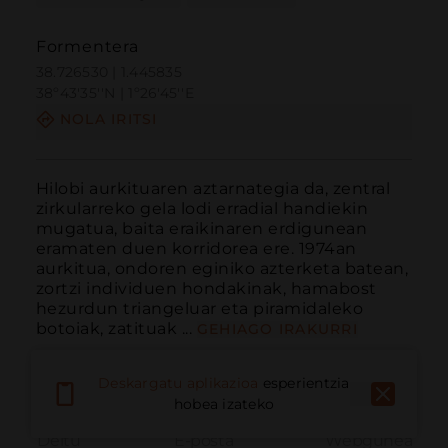
Formentera
38.726530 | 1.445835
38º43'35''N | 1º26'45''E
NOLA IRITSI
Hilobi aurkituaren aztarnategia da, zentral 
zirkularreko gela lodi erradial handiekin 
mugatua, baita eraikinaren erdigunean 
eramaten duen korridorea ere. 1974an 
aurkitua, ondoren eginiko azterketa batean, 
zortzi individuen hondakinak, hamabost 
hezurdun triangeluar eta piramidaleko 
botoiak, zatituak ...
GEHIAGO IRAKURRI
Deskargatu aplikazioa
esperientzia
hobea izateko
Deitu
E-posta
Webgunea