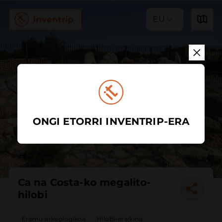
EU
ONGI ETORRI INVENTRIP-ERA
Ca na Costa-ko megalito-
hilobi
Eremu arkeologikoa
Hilobi-eraikina