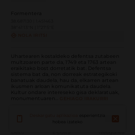
Formentera
38.687130 | 1.451463
38º41'13''N | 1º27'5''E
NOLA IRITSI
Uhartearen kostaldeko defentsa zutabeen 
multzoaren parte da, 1749 eta 1763 artean 
eraikitako bost dorretatik bat. Defentsa 
sistema bat da, non dorreak estrategikoki 
banatuak daudela, hau da, elkarren artean 
ikusmen arloan komunikatuta daudela. 
Kultur ondare intereseko gisa deklaratuak, 
monumentuaren...
GEHIAGO IRAKURRI
Deskargatu aplikazioa
esperientzia
hobea izateko
Deitu
E-posta
Webgunea