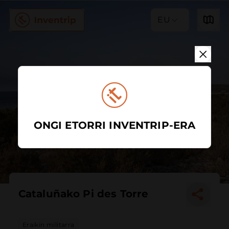
EU
ONGI ETORRI INVENTRIP-ERA
Cataluñako Pi des Torre
Eraikin militarra