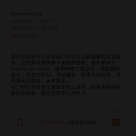
Formentera
38.705961 | 1.447473
38º42'21''N | 1º26'50''E
如何到达
风车的存在与小麦在福门特拉岛上的重要性息息相
关。这些风车用来磨小麦制作面粉。最初被称为
molins de sang，使用动物力量运转，规模相对
较小。但在18世纪，开始建造一些更大的风车，并
利用风力驱动，效率更高。

福门特拉岛曾有七座风车投入使用，都采用相同的
建筑和机制：圆柱形塔和六片叶片。
下载应用程序
以获得更佳体验
呼叫
电子邮件
网站