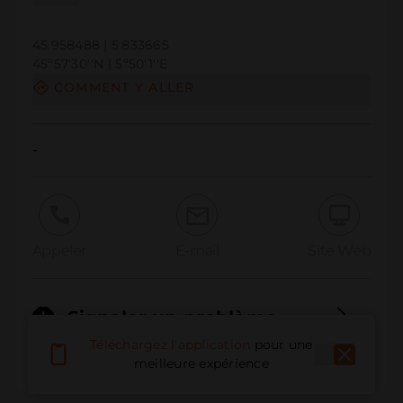
45.958488 | 5.833665
45º57'30''N | 5º50'1''E
COMMENT Y ALLER
-
Appeler
E-mail
Site Web
Signaler un problème
Téléchargez l'application
pour une
meilleure expérience