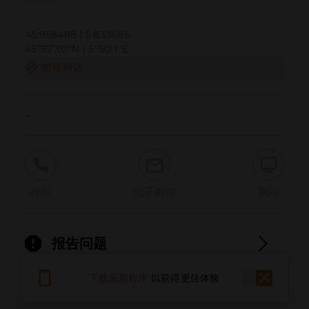
45.958488 | 5.833665
45º57'30''N | 5º50'1''E
如何到达
-
呼叫
电子邮件
网站
报告问题
下载应用程序
以获得更佳体验