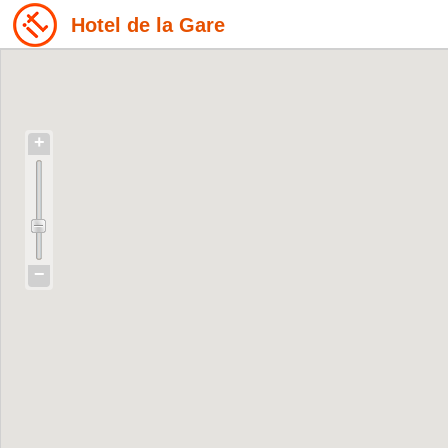
Hotel de la Gare
+
−