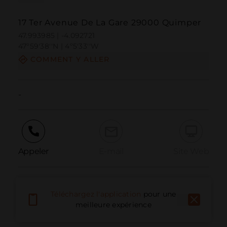
17 Ter Avenue De La Gare 29000 Quimper
47.993985 | -4.092721
47º59'38''N | 4º5'33''W
COMMENT Y ALLER
-
Appeler
E-mail
Site Web
Signaler un problème
Téléchargez l'application
pour une
meilleure expérience