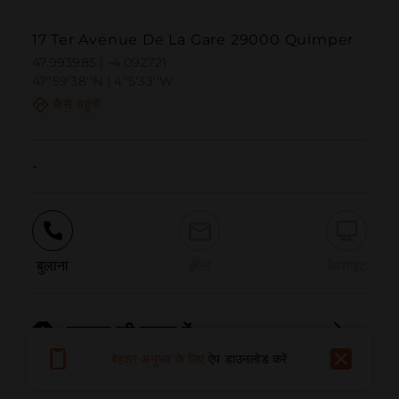
17 Ter Avenue De La Gare 29000 Quimper
47.993985 | -4.092721
47º59'38''N | 4º5'33''W
कैसे पहुंचें
-
बुलाना
ईमेल
वेबसाइट
समस्या की सूचना दें
बेहतर अनुभव के लिए
ऐप डाउनलोड करें