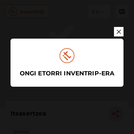
EU
ONGI ETORRI INVENTRIP-ERA
Itsasertzea
Jatetxea