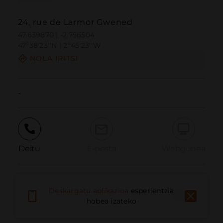
24, rue de Larmor Gwened
47.639870 | -2.756504
47º38'23''N | 2º45'23''W
NOLA IRITSI
-
Deitu
E-posta
Webgunea
Eman arazoa
Deskargatu aplikazioa
esperientzia
hobea izateko