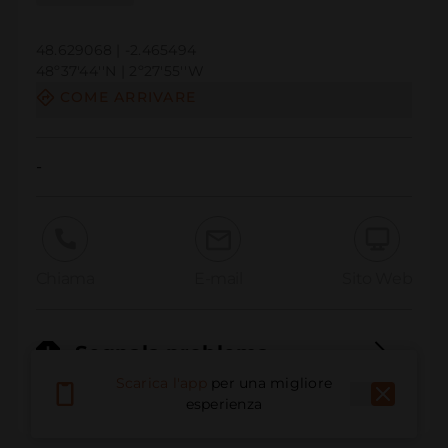
48.629068 | -2.465494
48º37'44''N | 2º27'55''W
COME ARRIVARE
-
Chiama
E-mail
Sito Web
Segnala problema
Scarica l'app
per una migliore
esperienza