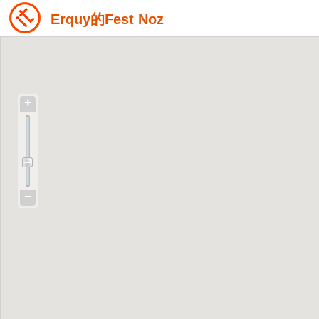
Erquy的Fest Noz
+
−