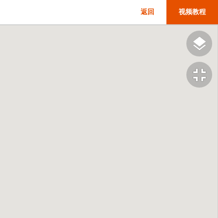
返回
视频教程
fullscreen_exit