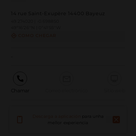
14 rue Saint-Exupère 14400 Bayeuz
49.274020 | -0.698850
49º16'26''N | 0º41'55''W
COMO CHEGAR
-
Chamar
Correo electrónico
Sitio web
Informar dun problema
Descarga a aplicación
para unha
mellor experiencia