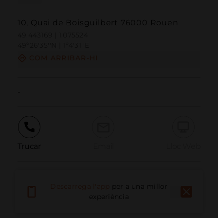
10, Quai de Boisguilbert 76000 Rouen
49.443169 | 1.075524
49º26'35''N | 1º4'31''E
COM ARRIBAR-HI
-
Trucar
Email
Lloc Web
Informar problema
Descarrega l'app
per a una millor
experiència