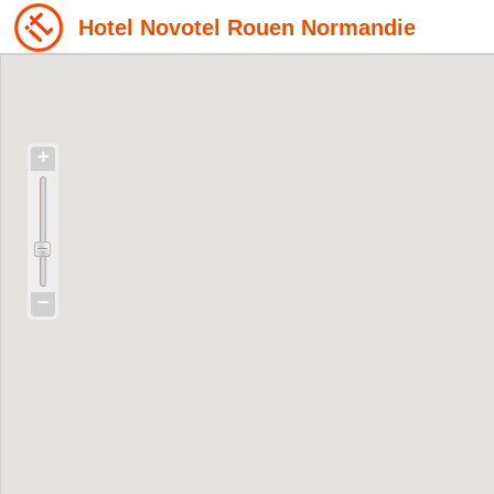
Hotel Novotel Rouen Normandie
+
−