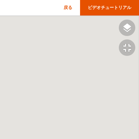
戻る
ビデオチュートリアル
fullscreen_exit