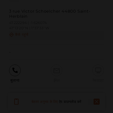
3 rue Victor Schoelcher 44800 Saint-
Herblain
47.222294 | -1.626074
47º13'20''N | 1º37'33''W
कैसे पहुंचें
-
बुलाना
ईमेल
वेबसाइट
समस्या की सूचना दें
बेहतर अनुभव के लिए
ऐप डाउनलोड करें